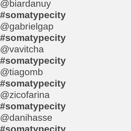
@biardanuy
#somatypecity
@gabrielgap
#somatypecity
@vavitcha
#somatypecity
@tiagomb
#somatypecity
@zicofarina
#somatypecity
@danihasse
#somatypecity