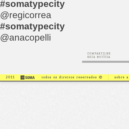
#somatypecity
@regicorrea
#somatypecity
@anacopelli
COMPARTILHE
ESTA NOTÍCIA
2011
todos os direitos reservados ©
sobre 