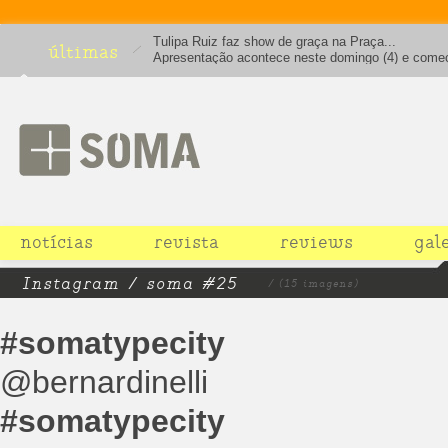
Tulipa Ruiz faz show de graça na Praça...
últimas
Apresentação acontece neste domingo (4) e come
16h
notícias
revista
reviews
gal
Instagram / soma #25
/ (15 imagens)
#somatypecity
@bernardinelli
#somatypecity