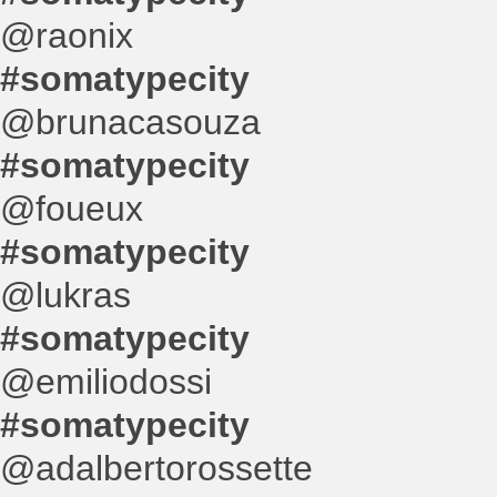
@raonix
#somatypecity
@brunacasouza
#somatypecity
@foueux
#somatypecity
@lukras
#somatypecity
@emiliodossi
#somatypecity
@adalbertorossette