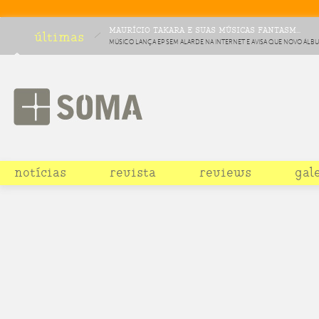
MAURÍCIO TAKARA E SUAS MÚSICAS FANTASM...
últimas
MÚSICO LANÇA EP SEM ALARDE NA INTERNET E AVISA QUE NOVO ÁLB
HURTMOLD SAI EM NOVEMBRO
notícias
revista
reviews
gal