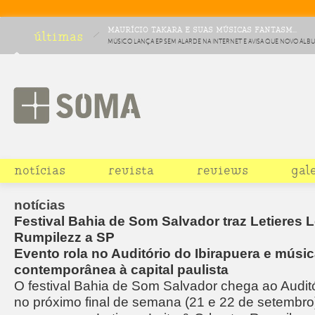
MAURÍCIO TAKARA E SUAS MÚSICAS FANTASM...
últimas
MÚSICO LANÇA EP SEM ALARDE NA INTERNET E AVISA QUE NOVO ÁLB
HURTMOLD SAI EM NOVEMBRO
notícias
revista
reviews
gal
notícias
Festival Bahia de Som Salvador traz Letieres L
Rumpilezz a SP
Evento rola no Auditório do Ibirapuera e músi
contemporânea à capital paulista
O festival Bahia de Som Salvador chega ao Auditó
no próximo final de semana (21 e 22 de setembro)