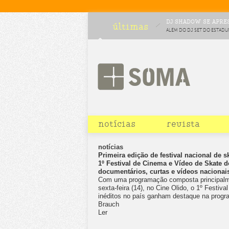
DJ SHADOW SE APRES
últimas
ALÉM DO DJ SET DO ESTADU
COMPLETAM O LINEUP DA C
CHOCOLATE
notícias
revista
notícias
Primeira edição de festival nacional de 
1º Festival de Cinema e Vídeo de Skate d
documentários, curtas e vídeos nacionai
Com uma programação composta principalm
sexta-feira (14), no Cine Olido, o 1º Festiv
inéditos no país ganham destaque na progr
Brauch
Ler