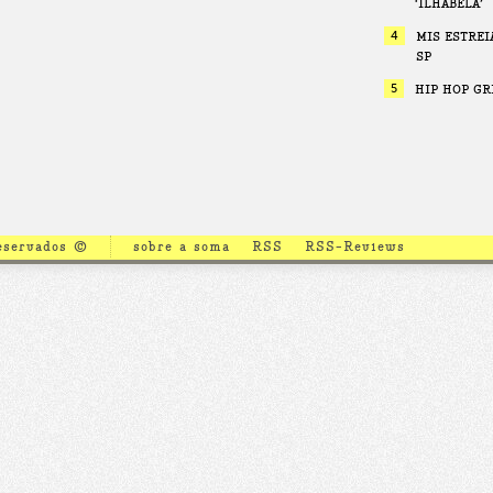
‘ILHABELA’
4
MIS ESTREI
SP
5
HIP HOP GR
reservados ©
sobre a soma
RSS
RSS-Reviews