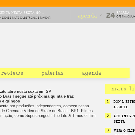
ENTA NESTA SEXTA NO ...
BALADA
24
agenda
OPS NA AGUL
NIDENSE, NUTS, DUBSTRONG E TAMENPI
#8
OMEMORAÇÃO DE DEZ ANOS DA FESTA
reviews
galerias
agenda
mais l
skate abre nesta sexta em SP
o Brasil segue até próxima quinta e traz
s e gringos
1
DON L ESTR
ente por produções independentes, começa nessa
ASSISTA
al de Cinema e Vídeo de Skate do Brasil - BR1. Filmes
amação, como Supercharged - The Life & Times of Tim
2
ATO ANTI-R
SEXTA
3
VEJA O CLI