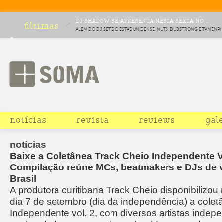
DJ SHADOW SE APRESENTA NESTA SEXTA NO ...
últimas
ALÉM DO DJ SET DO ESTADUNIDENSE, NUTS, DUBSTRONG E TAMENPI
COMPLETAM O LINEUP DA COMEMORAÇÃO DE DEZ ANOS DA FESTA
CHOCOLATE
notícias
revista
reviews
gal
notícias
Baixe a Coletânea Track Cheio Independente V
Compilação reúne MCs, beatmakers e DJs de v
Brasil
A produtora curitibana Track Cheio disponibilizou 
dia 7 de setembro (dia da independência) a cole
Independente vol. 2, com diversos artistas indep