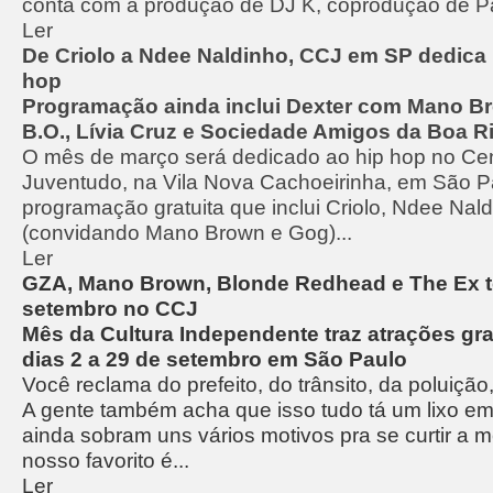
conta com a produção de DJ K, coprodução de Pa
Ler
De Criolo a Ndee Naldinho, CCJ em SP dedica
hop
Programação ainda inclui Dexter com Mano B
B.O., Lívia Cruz e Sociedade Amigos da Boa R
O mês de março será dedicado ao hip hop no Cent
Juventudo, na Vila Nova Cachoeirinha, em São 
programação gratuita que inclui Criolo, Ndee Nald
(convidando Mano Brown e Gog)...
Ler
GZA, Mano Brown, Blonde Redhead e The Ex 
setembro no CCJ
Mês da Cultura Independente traz atrações gra
dias 2 a 29 de setembro em São Paulo
Você reclama do prefeito, do trânsito, da poluição
A gente também acha que isso tudo tá um lixo e
ainda sobram uns vários motivos pra se curtir a m
nosso favorito é...
Ler