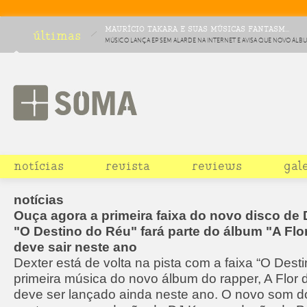
MAURÍCIO TAKARA E SUAS MÚSICAS FANTASM...
últimas
MÚSICO LANÇA EP SEM ALARDE NA INTERNET E AVISA QUE NOVO ÁLB
HURTMOLD SAI EM NOVEMBRO
notícias
revista
reviews
gal
notícias
Ouça agora a primeira faixa do novo disco de 
"O Destino do Réu" fará parte do álbum "A Flo
deve sair neste ano
Dexter está de volta na pista com a faixa “O Dest
primeira música do novo álbum do rapper, A Flor 
deve ser lançado ainda neste ano. O novo som d