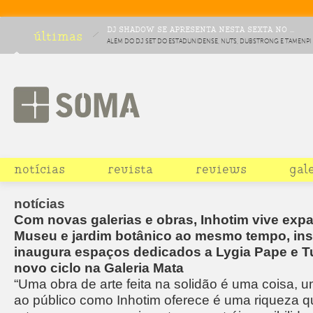
DJ SHADOW SE APRESENTA NESTA SEXTA NO ...
últimas
ALÉM DO DJ SET DO ESTADUNIDENSE, NUTS, DUBSTRONG E TAMENPI
COMPLETAM O LINEUP DA COMEMORAÇÃO DE DEZ ANOS DA FESTA
CHOCOLATE
notícias
revista
reviews
gal
notícias
Com novas galerias e obras, Inhotim vive exp
Museu e jardim botânico ao mesmo tempo, inst
inaugura espaços dedicados a Lygia Pape e T
novo ciclo na Galeria Mata
“Uma obra de arte feita na solidão é uma coisa, 
ao público como Inhotim oferece é uma riqueza qu