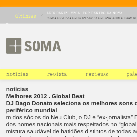
LUIS DANIEL VEGA . POR DENTRO DA NOVA ...
últimas
SOMA CONVERSA COM RADIALISTA COLOMBIANO SOBRE O BOOM DE
INTERESSE INTERNACIONAL NOS SONIDOS DO PAÍS LATINO
notícias
revista
reviews
gal
notícias
Melhores 2012 . Global Beat
DJ Dago Donato seleciona os melhores sons 
periférico mundial
m dos sócios do Neu Club, o DJ e “ex-jornalista
dos nomes nacionais mais respeitados no “global
mistura saudável de batidões distintos de todas as