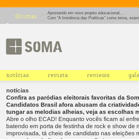
Apostando em novo projeto educacional,...
últimas
Com “A Iminência das Poéticas” como tema, expo
traz 110 artistas de 30 diferentes nacionalidades
notícias
revista
reviews
gal
notícias
Confira as paródias eleitorais favoritas da So
Candidatos Brasil afora abusam da criatividad
tungar as melodias alheias, veja as escolhas 
Abre o olho ECAD! Enquanto vocês ficam aí enfr
batendo em porta de festinha de rock e show de 
improvisada, tá cheio de candidato nas eleições 