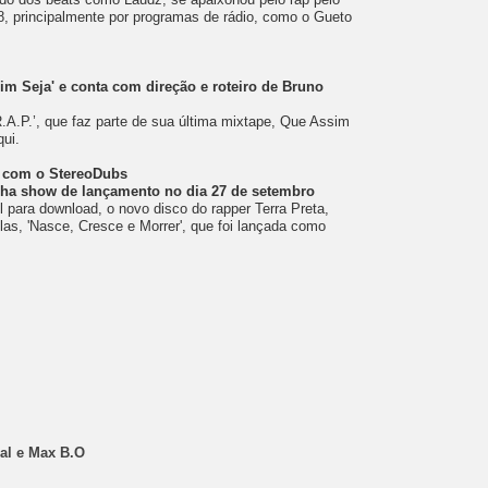
98, principalmente por programas de rádio, como o Gueto
im Seja' e conta com direção e roteiro de Bruno
.A.P.’, que faz parte de sua última mixtape, Que Assim
qui.
a com o StereoDubs
anha show de lançamento no dia 27 de setembro
l para download, o novo disco do rapper Terra Preta,
las, 'Nasce, Cresce e Morrer', que foi lançada como
al e Max B.O