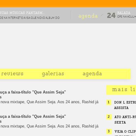
SUAS MÚSICAS FANTASM...
BALADA
24
agenda
OPS NA AGUL
DE NA INTERNET E AVISA QUE NOVO ÁLBUM DO
#8
RO
reviews
galerias
agenda
mais l
uça a faixa-título "Que Assim Seja"
s
a nova mixtape, Que Assim Seja. Aos 24 anos, Rashid já
1
DON L ESTR
ASSISTA
uça a faixa-título "Que Assim Seja"
2
ATO ANTI-R
s
SEXTA
a nova mixtape, Que Assim Seja. Aos 24 anos, Rashid já
3
VEJA O CLI