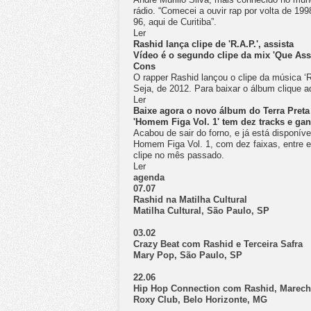
rádio. “Comecei a ouvir rap por volta de 19
96, aqui de Curitiba”.
Ler
Rashid lança clipe de 'R.A.P.', assista
Vídeo é o segundo clipe da mix 'Que Ass
Cons
O rapper Rashid lançou o clipe da música ‘R
Seja, de 2012. Para baixar o álbum clique a
Ler
Baixe agora o novo álbum do Terra Pret
'Homem Figa Vol. 1' tem dez tracks e g
Acabou de sair do forno, e já está disponíve
Homem Figa Vol. 1, com dez faixas, entre e
clipe no mês passado.
Ler
agenda
07.07
Rashid na Matilha Cultural
Matilha Cultural, São Paulo, SP
03.02
Crazy Beat com Rashid e Terceira Safra
Mary Pop, São Paulo, SP
22.06
Hip Hop Connection com Rashid, Marech
Roxy Club, Belo Horizonte, MG