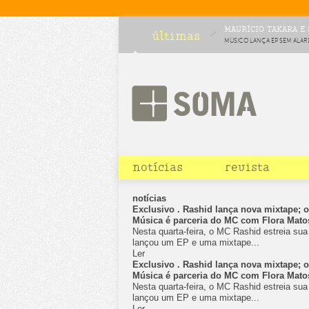
MAURÍCIO TAKARA E 
últimas
MÚSICO LANÇA EP SEM ALAR
HURTMOLD SAI EM NOVEMB
notícias
revista
notícias
Exclusivo . Rashid lança nova mixtape; o
Música é parceria do MC com Flora Mato
Nesta quarta-feira, o MC Rashid estreia su
lançou um EP e uma mixtape...
Ler
Exclusivo . Rashid lança nova mixtape; o
Música é parceria do MC com Flora Mato
Nesta quarta-feira, o MC Rashid estreia su
lançou um EP e uma mixtape...
Ler