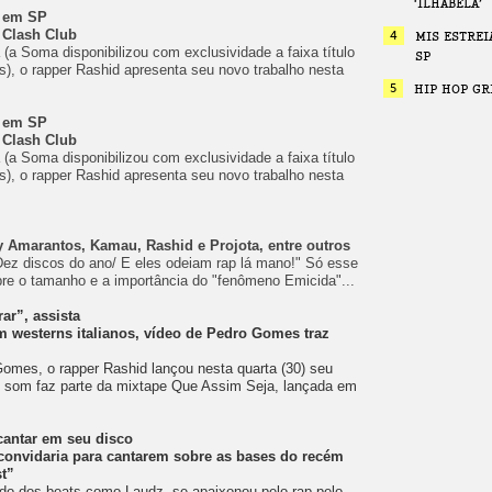
‘ILHABELA’
w em SP
 Clash Club
4
MIS ESTREI
(a Soma disponibilizou com exclusividade a faixa título
SP
s), o rapper Rashid apresenta seu novo trabalho nesta
5
HIP HOP GR
w em SP
 Clash Club
(a Soma disponibilizou com exclusividade a faixa título
s), o rapper Rashid apresenta seu novo trabalho nesta
 Amarantos, Kamau, Rashid e Projota, entre outros
ez discos do ano/ E eles odeiam rap lá mano!" Só esse
obre o tamanho e a importância do "fenômeno Emicida"...
ar”, assista
m westerns italianos, vídeo de Pedro Gomes traz
omes, o rapper Rashid lançou nesta quarta (30) seu
. O som faz parte da mixtape Que Assim Seja, lançada em
antar em seu disco
 convidaria para cantarem sobre as bases do recém
st”
ndo dos beats como Laudz, se apaixonou pelo rap pelo