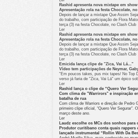
Rashid apresenta nova mixtape em sho
Apresentação rola na festa Chocolate, no
Depois de lançar a mixtape Que Assim Seja 
do trabalho, com participação de Flora Mato
terça (3) na festa Chocolate, no Clash Club
Ler
Rashid apresenta nova mixtape em sho
Apresentação rola na festa Chocolate, no
Depois de lançar a mixtape Que Assim Seja 
do trabalho, com participação de Flora Mato
terça (3) na festa Chocolate, no Clash Club
Ler
Emicida lança clipe de "Zica, Vai Lá..."
Vídeo tem participações de Neymar, Gaby
"Em poucos takes, pus mix tapes/ No Top D
verso já faria de "Zica, Vai Lá" um épico s
Ler
Rashid lança o clipe de “Quero Ver Segur
Com clima de "Warrirors" e inspiração e
batalha de rua
Com clima de Warriors e direção de Pedro G
primeiro clipe oficial, “Quero Ver Segurar”
março deste ano.
Ler
Laudz escolhe os MCs dos sonhos para c
Produtor curitibano conta quais rappers
lançado instrumental “Rollin With Da Be
André Murillo Silva, mais conhecido no mu