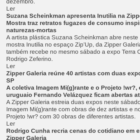
dezembro.
Ler
Suzana Scheinkman apresenta Inutilia na Zipp
Mostra traz retratos fugazes de consumo insp
naturezas-mortas
A artista plástica Suzana Scheinkman abre neste
mostra Inutilia no espaço Zip’Up, da Zipper Galer
também recebe no mesmo sábado a expo Terra C
Rodrigo Zeferino.
Ler
Zipper Galeria reúne 40 artistas com duas exp
SP
A coletiva Imagem Mi(g)rante e o Projeto !wr?,
uruguaio Fernando Velázquez ficam abertas até
A Zipper Galeria estreia duas expos neste sábado 
Imagem Mi(g)rante com obras de dez artistas e no
Projeto !wr? com 30 obras de diferentes artistas.
Ler
Rodrigo Cunha recria cenas do cotidiano em 
Zipper Galeria