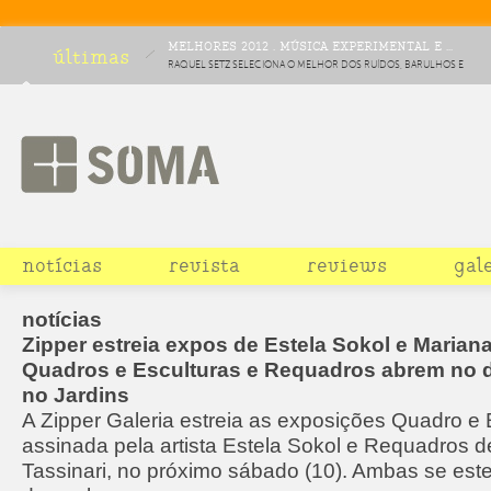
MELHORES 2012 . MÚSICA EXPERIMENTAL E ...
últimas
RAQUEL SETZ SELECIONA O MELHOR DOS RUÍDOS, BARULHOS E
DISSONÂNCIAS DA MÚSICA MUNDIAL E NACIONAL NO ANO
notícias
revista
reviews
gal
notícias
Zipper estreia expos de Estela Sokol e Marian
Quadros e Esculturas e Requadros abrem no di
no Jardins
A Zipper Galeria estreia as exposições Quadro e 
assinada pela artista Estela Sokol e Requadros 
Tassinari, no próximo sábado (10). Ambas se est