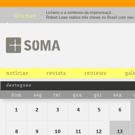
Lichens e a simbiose da improvisaçã...
últimas
Robert Lowe realiza três shows no Brasil com seu 
solo. Leia entrevista.
notícias
revista
reviews
gal
destaques
dom.
seg.
ter.
qua.
qui.
sex.
1
2
3
4
5
6
8
9
10
11
12
13