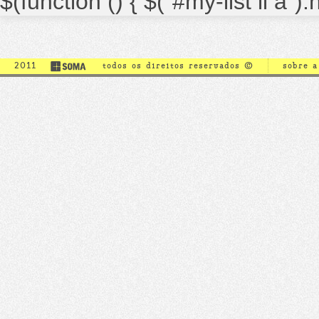
$(function () { $("#my-list li a")
2011
todos os direitos reservados ©
sobre 