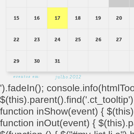
15
16
17
18
19
20
22
23
24
25
26
27
29
30
31
eventos em:
julho.2012
').fadeIn(); console.info(htmlToolt
$(this).parent().find('.ct_tooltip')
function inShow(event) { $(this).
function inOut(event) { $(this).par