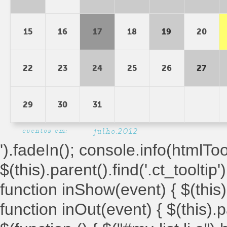
15
16
17
18
19
20
22
23
24
25
26
27
29
30
31
eventos em:
julho.2012
').fadeIn(); console.info(htmlToolt
$(this).parent().find('.ct_tooltip')
function inShow(event) { $(this).
function inOut(event) { $(this).par