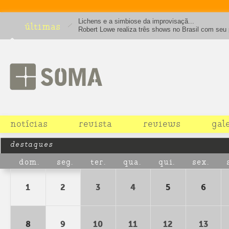
Lichens e a simbiose da improvisaçã...
últimas
Robert Lowe realiza três shows no Brasil com seu 
solo. Leia entrevista.
notícias
revista
reviews
gal
destaques
dom.
seg.
ter.
qua.
qui.
sex.
1
2
3
4
5
6
8
9
10
11
12
13