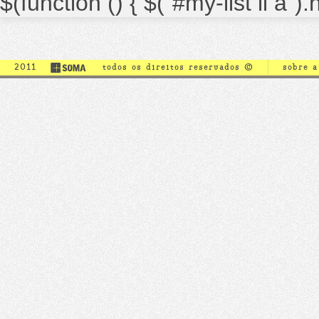
$(function () { $("#my-list li a")
2011
todos os direitos reservados ©
sobre 