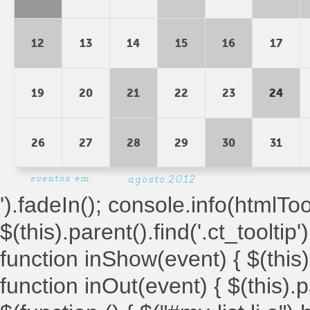
12
13
14
15
16
17
19
20
21
22
23
24
26
27
28
29
30
31
eventos em:
agosto.2012
').fadeIn(); console.info(htmlToolt
$(this).parent().find('.ct_tooltip')
function inShow(event) { $(this).
function inOut(event) { $(this).par