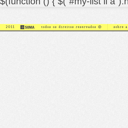
$(function () { $("#my-list li a")
2011
todos os direitos reservados ©
sobre 