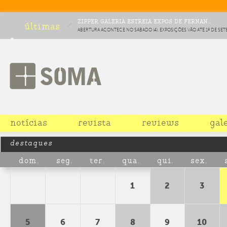
ZIPPER GALERIA ESTREIA EXPOS DE FERNAN...
últimas
ABERTURA ACONTECE NO SÁBADO (4). EXPOSIÇÕES VÃO ATÉ 1º DE SE
EM SP
notícias
revista
reviews
gal
destaques
dom.
seg.
ter.
qua.
qui.
sex.
1
2
3
5
6
7
8
9
10