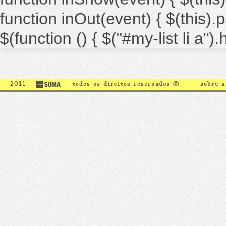
function inOut(event) { $(this).par
$(function () { $("#my-list li a")
2011
todos os direitos reservados ©
sobre 