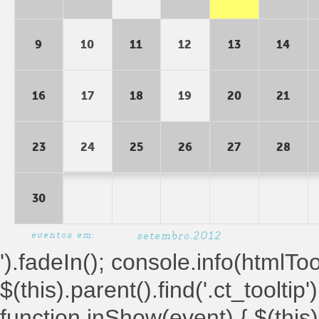
9
10
11
12
13
14
16
17
18
19
20
21
23
24
25
26
27
28
30
eventos em:
setembro.2012
').fadeIn(); console.info(htmlToolt
$(this).parent().find('.ct_tooltip')
function inShow(event) { $(this).