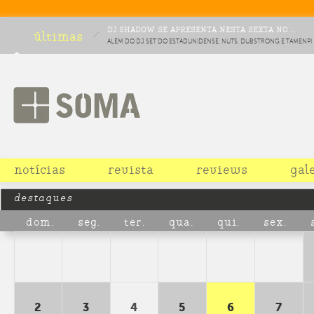
DJ SHADOW SE APRESENTA NESTA SEXTA NO ...
últimas
ALÉM DO DJ SET DO ESTADUNIDENSE, NUTS, DUBSTRONG E TAMENPI
COMPLETAM O LINEUP DA COMEMORAÇÃO DE DEZ ANOS DA FESTA
CHOCOLATE
notícias
revista
reviews
gal
destaques
dom.
seg.
ter.
qua.
qui.
sex.
2
3
4
5
6
7