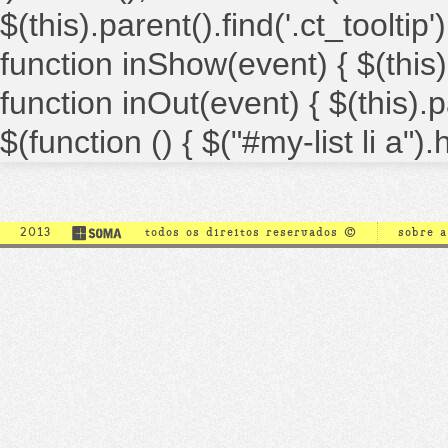
$(this).parent().find('.ct_tooltip')
function inShow(event) { $(this).
function inOut(event) { $(this).par
$(function () { $("#my-list li a")
2013
todos os direitos reservados ©
sobre 