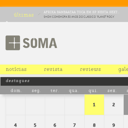
AFRIKA BAMBAATAA TOCA EM SP NESTA SEXT...
últimas
SHOW COMEMORA 30 ANOS DO CLÁSSICO "PLANET ROCK"
notícias
revista
reviews
gal
destaques
dom.
seg.
ter.
qua.
qui.
sex.
1
2
4
5
6
7
8
9