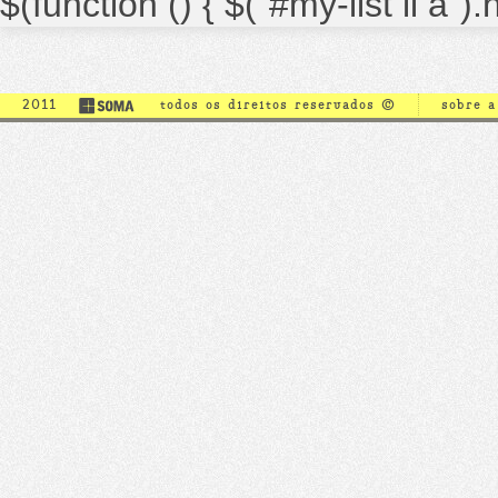
$(function () { $("#my-list li a")
2011
todos os direitos reservados ©
sobre 