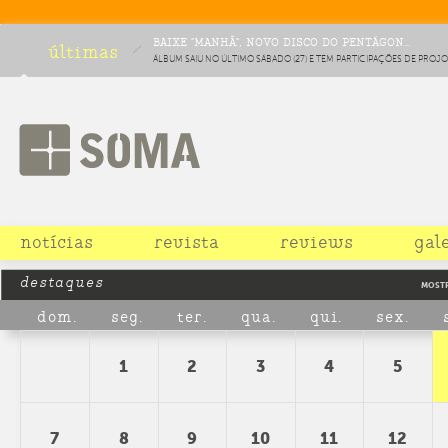
BAIXE "MANHÃ", NOVO DISCO DO PENTÁGON...
últimas
ÁLBUM SAIU NO ÚLTIMO SÁBADO (27) E TEM PARTICIPAÇÕES DE PROJO
LÍVIA CRUZ E MAOMÉ
notícias
revista
reviews
gal
destaques
MOST
dom.
seg.
ter.
qua.
qui.
sex.
1
2
3
4
5
7
8
9
10
11
12