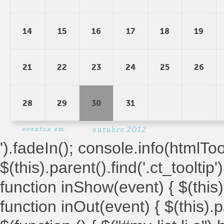
14
15
16
17
18
19
21
22
23
24
25
26
28
29
30
31
eventos em:
outubro.2012
').fadeIn(); console.info(htmlToolt
$(this).parent().find('.ct_tooltip')
function inShow(event) { $(this).
function inOut(event) { $(this).par