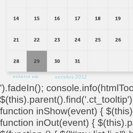
14
15
16
17
18
19
21
22
23
24
25
26
28
29
30
31
eventos em:
outubro.2012
').fadeIn(); console.info(htmlToolt
$(this).parent().find('.ct_tooltip')
function inShow(event) { $(this).
function inOut(event) { $(this).par