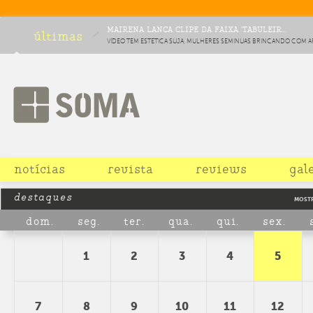
MAIRENA LANÇA CLIPE DA FAIXA 'TABULEIR...
últimas
VÍDEO TEM ESTÉTICA SUJA, MULHERES SEMINUAS BRINCANDO COM A
TOMANDO UM GORÓ E O MAIRENA COMENDO BANANA
notícias
revista
reviews
gal
destaques
MOST
dom.
seg.
ter.
qua.
qui.
sex.
1
2
3
4
5
7
8
9
10
11
12