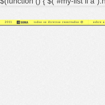
$(function () { $("#my-list li a")
2011
todos os direitos reservados ©
sobre 