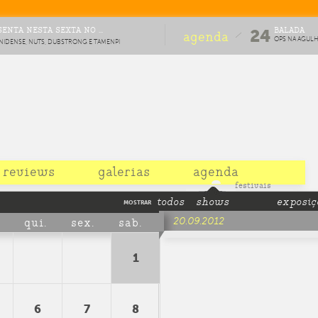
ENTA NESTA SEXTA NO ...
BALADA
24
agenda
OPS NA AGUL
NIDENSE, NUTS, DUBSTRONG E TAMENPI
#8
OMEMORAÇÃO DE DEZ ANOS DA FESTA
reviews
galerias
agenda
festivais
todos
shows
exposiç
MOSTRAR
qui.
sex.
sab.
20.09.2012
1
6
7
8