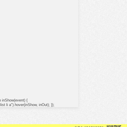
tion inShow(event) {
-list li a").hover(inShow, inOut); });