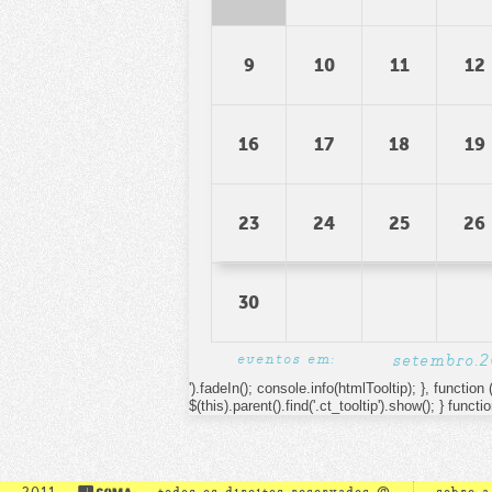
9
10
11
12
16
17
18
19
23
24
25
26
30
eventos em:
setembro.
').fadeIn(); console.info(htmlTooltip); }, function ()
$(this).parent().find('.ct_tooltip').show(); } functi