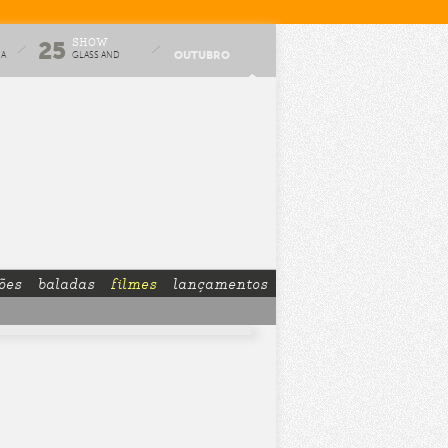
SHOW
25
OUTUBRO
HA
GLASS AND
GLUE
ões
baladas
filmes
lançamentos