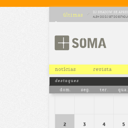
DJ SHADOW SE APRES
últimas
ALÉM DO DJ SET DO ESTADU
COMPLETAM O LINEUP DA C
CHOCOLATE
notícias
revista
destaques
dom.
seg.
ter.
qua.
2
3
4
5