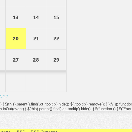
13
14
15
20
21
22
27
28
29
2012
 { $(this).parent().find('.ct_tooltip').hide(); $('.tooltip').remove(); } );*/ }); func
on inOut(event) { $(this).parent().find('.ct_tooltip').hide(); } $(function () { $("#my