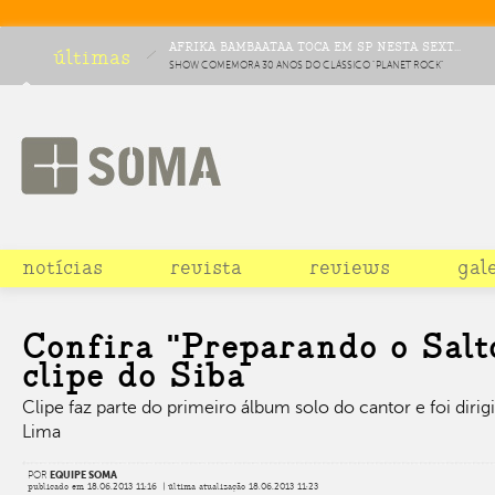
AFRIKA BAMBAATAA TOCA EM SP NESTA SEXT...
últimas
SHOW COMEMORA 30 ANOS DO CLÁSSICO "PLANET ROCK"
notícias
revista
reviews
gal
Confira "Preparando o Salt
clipe do Siba
Clipe faz parte do primeiro álbum solo do cantor e foi diri
Lima
POR
EQUIPE SOMA
publicado em 18.06.2013 11:16 | última atualização 18.06.2013 11:23