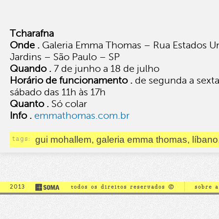
Tcharafna
Onde .
Galeria Emma Thomas – Rua Estados Un
Jardins – São Paulo – SP
Quando .
7 de junho a 18 de julho
Horário de funcionamento .
de segunda a sexta
sábado das 11h às 17h
Quanto .
Só colar
Info .
emmathomas.com.br
tags:
gui mohallem, galeria emma thomas, líbano
2013
todos os direitos reservados ©
sobre 