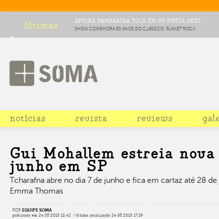
AFRIKA BAMBAATAA TOCA EM SP NESTA SEXT...
últimas
SHOW COMEMORA 30 ANOS DO CLÁSSICO "PLANET ROCK"
notícias
revista
reviews
gal
Gui Mohallem estreia nova
junho em SP
Tcharafna abre no dia 7 de junho e fica em cartaz até 28 de 
Emma Thomas
POR
EQUIPE SOMA
publicado em 24.05.2013 12:42 | última atualização 24.05.2013 17:19