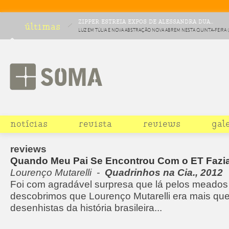
ZIPPER ESTREIA EXPOS DE ALESSANDRA DUA...
últimas
LUZ EM TÚLIA E NOVA ABSTRAÇÃO NOVA ABREM NESTA QUINTA-FEIRA (2
FICAM EM CARTAZ ATÉ 16 DE MARÇO
notícias
revista
reviews
gal
reviews
Quando Meu Pai Se Encontrou Com o ET Fazi
Lourenço Mutarelli -
Quadrinhos na Cia., 2012
Foi com agradável surpresa que lá pelos meado
descobrimos que Lourenço Mutarelli era mais qu
desenhistas da história brasileira...