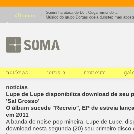
Guerrinha ataca de DJ . Ouça remix do ...
últimas
Músico do grupo Dorgas odeia dubstep mas apost
house em projeto solo obcecado por Terre Thaemli
notícias
revista
reviews
gal
notícias
Lupe de Lupe disponibiliza download de seu p
'Sal Grosso'
O álbum sucede "Recreio", EP de estreia lanç
em 2011
A banda de noise-pop mineira, Lupe de Lupe, disp
download nesta segunda (20) seu primeiro disco 