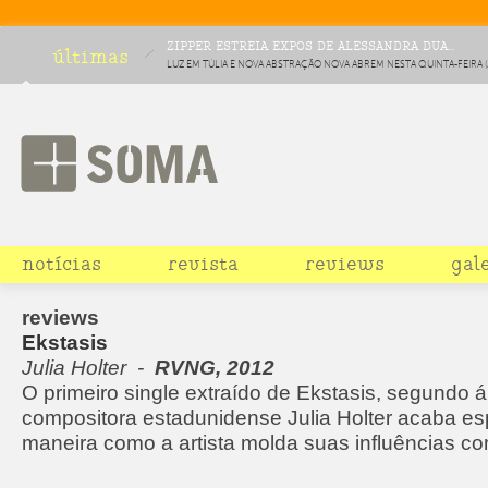
ZIPPER ESTREIA EXPOS DE ALESSANDRA DUA...
últimas
LUZ EM TÚLIA E NOVA ABSTRAÇÃO NOVA ABREM NESTA QUINTA-FEIRA (2
FICAM EM CARTAZ ATÉ 16 DE MARÇO
notícias
revista
reviews
gal
reviews
Ekstasis
Julia Holter -
RVNG, 2012
O primeiro single extraído de Ekstasis, segundo 
compositora estadunidense Julia Holter acaba e
maneira como a artista molda suas influências com