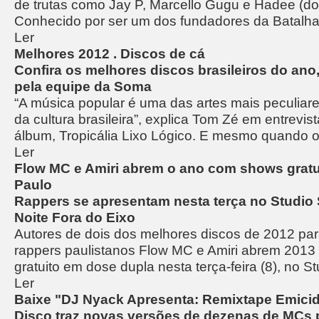
de trutas como Jay P, Marcello Gugu e Hadee (do
Conhecido por ser um dos fundadores da Batalha 
Ler
Melhores 2012 . Discos de cá
Confira os melhores discos brasileiros do ano
pela equipe da Soma
“A música popular é uma das artes mais peculiar
da cultura brasileira”, explica Tom Zé em entrevi
álbum, Tropicália Lixo Lógico. E mesmo quando 
Ler
Flow MC e Amiri abrem o ano com shows grat
Paulo
Rappers se apresentam nesta terça no Studio
Noite Fora do Eixo
Autores de dois dos melhores discos de 2012 pa
rappers paulistanos Flow MC e Amiri abrem 201
gratuito em dose dupla nesta terça-feira (8), no St
Ler
Baixe "DJ Nyack Apresenta: Remixtape Emici
Disco traz novas versões de dezenas de MCs 