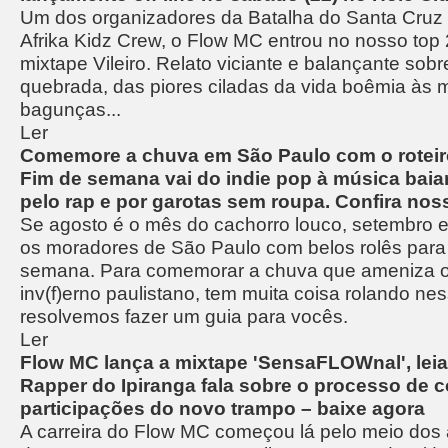
Um dos organizadores da Batalha do Santa Cruz
Afrika Kidz Crew, o Flow MC entrou no nosso top
mixtape Vileiro. Relato viciante e balançante sob
quebrada, das piores ciladas da vida boêmia às 
bagunças...
Ler
Comemore a chuva em São Paulo com o rotei
Fim de semana vai do indie pop à música bai
pelo rap e por garotas sem roupa. Confira no
Se agosto é o mês do cachorro louco, setembro 
os moradores de São Paulo com belos rolês para 
semana. Para comemorar a chuva que ameniza o
inv(f)erno paulistano, tem muita coisa rolando ne
resolvemos fazer um guia para vocês.
Ler
Flow MC lança a mixtape 'SensaFLOWnal', leia
Rapper do Ipiranga fala sobre o processo de 
participações do novo trampo – baixe agora
A carreira do Flow MC começou lá pelo meio dos 