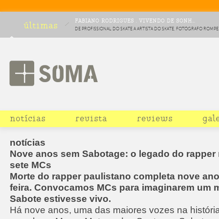
FABIANO RODRIGUES . VIVENDO DE SONH...
últimas
DE PROFISSIONAL DO SKATE A ARTISTA DO SKATE, FOTÓGRAFO ROMPE
BARREIRAS E CRIA NOVO ESPAÇO EM MUSEUS E GALERIAS DE ARTE – LE
ENTREVISTA
notícias
revista
reviews
gal
notícias
Nove anos sem Sabotage: o legado do rapper 
sete MCs
Morte do rapper paulistano completa nove ano
feira. Convocamos MCs para imaginarem um 
Sabote estivesse vivo.
Há nove anos, uma das maiores vozes na história