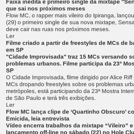
Faixa inédita é primeiro single da mixtape "
que sai nos próximos meses
Flow MC, o rapper mais vileiro do Ipiranga, lanç
(29) o primeiro single de sua nova mixtape, Se
deve cair nas ruas nos próximos meses.
Ler
Filme criado a partir de freestyles de MCs de b
em SP
"Cidade Improvisada" traz 15 MCs versando s
problemas urbanos. Filme participa da 23ª Mos
SP
O Cidade Improvisada, filme dirigido por Alice Rif
MCs dropando freestyles sobre os problemas ur
metrópoles, está participando da 23ª Mostra Inter
de São Paulo e terá três exibições.
Ler
Flow MC lança clipe de ‘Quartinho Obscuro’ c
Emicida, leia entrevista
Vídeo encerra trabalhos da mixtape “Vileiro” 
lançamento off-line no sábado (22) no Hole Cl