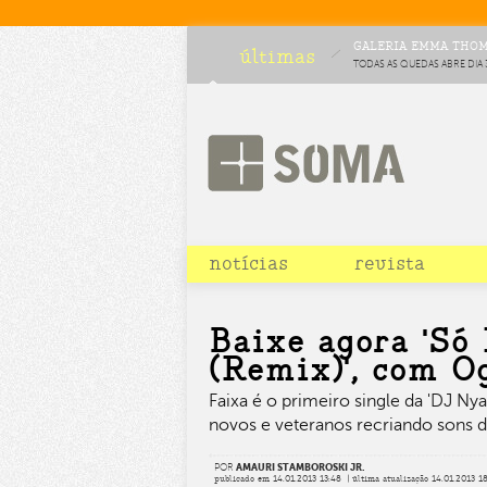
GALERIA EMMA THOMA
últimas
TODAS AS QUEDAS ABRE DIA 
notícias
revista
Baixe agora 'Só
(Remix)', com O
Faixa é o primeiro single da 'DJ N
novos e veteranos recriando sons 
POR
AMAURI STAMBOROSKI JR.
publicado em 14.01.2013 13:48 | última atualização 14.01.2013 1