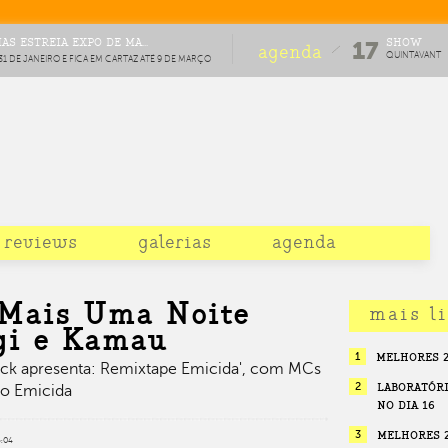
S ESTREIA EXPO DE MA...
SHOW
17
agenda
QUINTAVANT
31 DE JANEIRO E FICA EM CARTAZ ATÉ 9 DE MARÇO
APRESENTA
EPILEPSIA E
CHINESE
COOKIE POETS
reviews
galerias
agenda
 Mais Uma Noite
mais l
gi e Kamau
1
MELHORES 20
yack apresenta: Remixtape Emicida', com MCs
2
LABORATÓRI
do Emicida
NO DIA 16
3
MELHORES 2
8:04