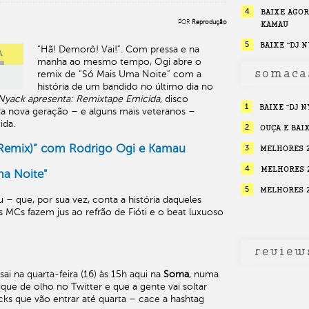
4
BAIXE AGOR
POR
Reprodução
KAMAU
5
BAIXE "DJ 
“Hã! Demorô! Vai!”. Com pressa e na
manha ao mesmo tempo, Ogi abre o
somaca
remix de “Só Mais Uma Noite” com a
história de um bandido no último dia no
Nyack apresenta: Remixtape Emicida
, disco
1
BAIXE "DJ 
a nova geração – e alguns mais veteranos –
ida.
2
OUÇA E BAIX
(Remix)” com Rodrigo Ogi e Kamau
3
MELHORES 2
4
MELHORES 2
ma Noite"
5
MELHORES 2
– que, por sua vez, conta a história daqueles
 MCs fazem jus ao refrão de Fióti e o beat luxuoso
review
sai na quarta-feira (16) às 15h aqui na
Soma
, numa
que de olho no Twitter e que a gente vai soltar
cks que vão entrar até quarta – cace a hashtag