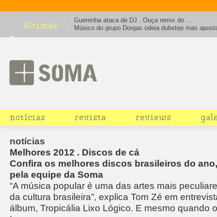
Guerrinha ataca de DJ . Ouça remix do ...
últimas
Músico do grupo Dorgas odeia dubstep mas apost
house em projeto solo obcecado por Terre Thaemli
notícias
revista
reviews
gal
notícias
Melhores 2012 . Discos de cá
Confira os melhores discos brasileiros do ano
pela equipe da Soma
“A música popular é uma das artes mais peculiar
da cultura brasileira”, explica Tom Zé em entrevi
álbum, Tropicália Lixo Lógico. E mesmo quando 