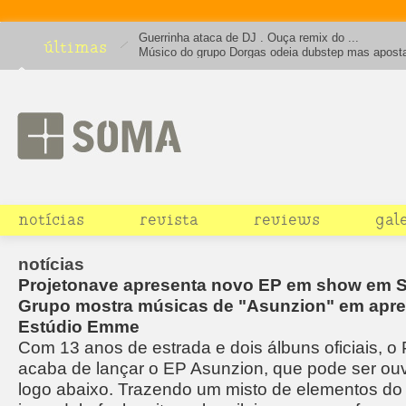
Guerrinha ataca de DJ . Ouça remix do ...
últimas
Músico do grupo Dorgas odeia dubstep mas apost
house em projeto solo obcecado por Terre Thaemli
notícias
revista
reviews
gal
notícias
Projetonave apresenta novo EP em show em 
Grupo mostra músicas de "Asunzion" em apr
Estúdio Emme
Com 13 anos de estrada e dois álbuns oficiais, o
acaba de lançar o EP Asunzion, que pode ser ouv
logo abaixo. Trazendo um misto de elementos do 