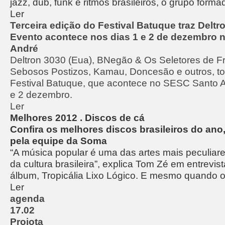
jazz, dub, funk e ritmos brasileiros, o grupo formad
Ler
Terceira edição do Festival Batuque traz Deltr
Evento acontece nos dias 1 e 2 de dezembro
André
Deltron 3030 (Eua), BNegão & Os Seletores de F
Sebosos Postizos, Kamau, Doncesão e outros, t
Festival Batuque, que acontece no SESC Santo A
e 2 dezembro.
Ler
Melhores 2012 . Discos de cá
Confira os melhores discos brasileiros do ano
pela equipe da Soma
“A música popular é uma das artes mais peculiar
da cultura brasileira”, explica Tom Zé em entrevi
álbum, Tropicália Lixo Lógico. E mesmo quando 
Ler
agenda
17.02
Projota