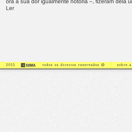
ora a sua dor igualmente notória –, fizeram dela u
Ler
2011
todos os direitos reservados ©
sobre 