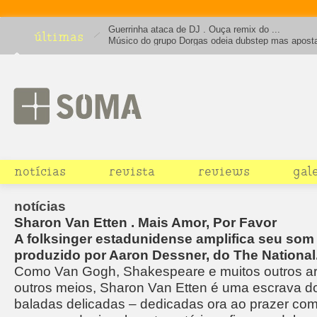
Guerrinha ataca de DJ . Ouça remix do ...
últimas
Músico do grupo Dorgas odeia dubstep mas apost
house em projeto solo obcecado por Terre Thaemli
notícias
revista
reviews
gal
notícias
Sharon Van Etten . Mais Amor, Por Favor
A folksinger estadunidense amplifica seu so
produzido por Aaron Dessner, do The National
Como Van Gogh, Shakespeare e muitos outros ar
outros meios, Sharon Van Etten é uma escrava d
baladas delicadas – dedicadas ora ao prazer com