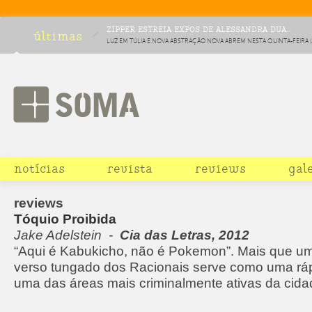
ZIPPER ESTREIA EXPOS DE ALESSANDRA DUA...
últimas
LUZ EM TÚLIA E NOVA ABSTRAÇÃO NOVA ABREM NESTA QUINTA-FEIRA (2
FICAM EM CARTAZ ATÉ 16 DE MARÇO
notícias
revista
reviews
gal
reviews
Tóquio Proibida
Jake Adelstein -
Cia das Letras, 2012
“Aqui é Kabukicho, não é Pokemon”. Mais que um
verso tungado dos Racionais serve como uma ráp
uma das áreas mais criminalmente ativas da cida