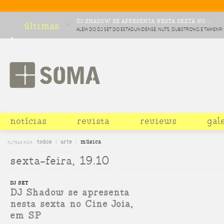
DJ SHADOW SE APRESENTA NESTA SEXTA NO ...
últimas
ALÉM DO DJ SET DO ESTADUNIDENSE, NUTS, DUBSTRONG E TAMENPI
COMPLETAM O LINEUP DA COMEMORAÇÃO DE DEZ ANOS DA FESTA
CHOCOLATE
notícias
revista
reviews
gal
todos
arte
música
FILTRAR POR:
sexta-feira, 19.10
DJ SET
DJ Shadow se apresenta
nesta sexta no Cine Joia,
em SP