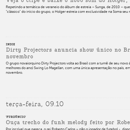
Veja o clipe e baixe o novo som do Holger, 
Repetindo a temática de veraneio do álbum de estreia – Sunga, de 2010 – que 
“clássico” do início do grupo, o Holger estreia com exclusividade na Soma seu no
INDIE
Dirty Projectors anuncia show único no Br
novembro
O grupo novaiorquino Dirty Projectors volta ao Brasil com a turnê de seu novo
melhores do ano) Swing Lo Magellan, com uma única apresentação no país, em 
novembro.
terça-feira, 09.10
'FURDÚNCIO'
Ouça trecho do funk melody feito por Robe
Por incrível que pareça, o rei Roberto Carlos – não o jogador de futebol -, disp