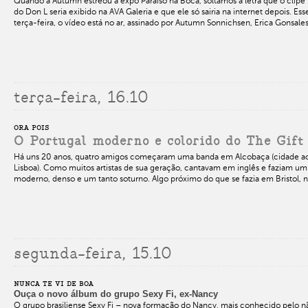
Quando a Autumn estreou a expo Paraíso na Boca, soltamos a letra que o clip
do Don L seria exibido na AVA Galeria e que ele só sairia na internet depois. Es
terça-feira, o vídeo está no ar, assinado por Autumn Sonnichsen, Erica Gonsale
terça-feira, 16.10
ORA POIS
O Portugal moderno e colorido do The Gift
Há uns 20 anos, quatro amigos começaram uma banda em Alcobaça (cidade ao 
Lisboa). Como muitos artistas de sua geração, cantavam em inglês e faziam um
moderno, denso e um tanto soturno. Algo próximo do que se fazia em Bristol, 
segunda-feira, 15.10
NUNCA TE VI DE BOA
Ouça o novo álbum do grupo Sexy Fi, ex-Nancy
O grupo brasiliense Sexy Fi – nova formação do Nancy, mais conhecido pelo n