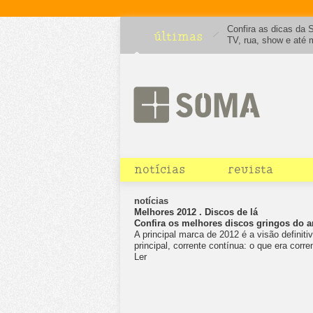
Confira as dicas da 
últimas
TV, rua, show e até
feriadão em um rolê 
notícias
revista
notícias
Melhores 2012 . Discos de lá
Confira os melhores discos gringos do 
A principal marca de 2012 é a visão definit
principal, corrente contínua: o que era corren
Ler