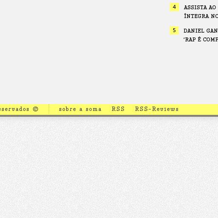
4
ASSISTA AO
ÍNTEGRA N
5
DANIEL GAN
‘RAP É COM
reservados ©
sobre a soma
RSS
RSS-Reviews