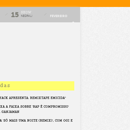
SHOW
15
FEVEREIRO
NEGRA LI
idas
NYACK APRESENTA: REMIXTAPE EMICIDA"
IXA A FAIXA SOBRE 'RAP É COMPROMISSO'
L GANJAMAN
 'SÓ MAIS UMA NOITE (REMIX)', COM OGI E