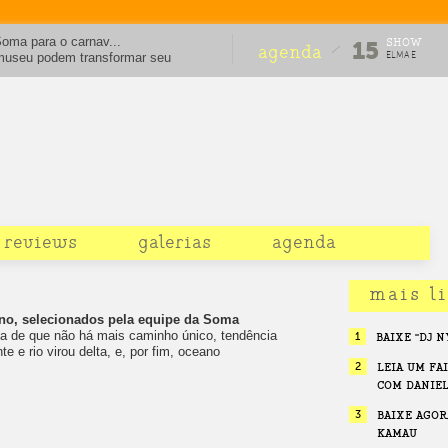
Soma para o carnav...
SHOW
15
agenda
 museu podem transformar seu
ELMA E
épico
HURTMOLD
reviews
galerias
agenda
mais l
ano, selecionados pela equipe da Soma
iva de que não há mais caminho único, tendência
1
BAIXE "DJ 
te e rio virou delta, e, por fim, oceano
2
LEIA UM FA
COM DANIE
3
BAIXE AGORA
KAMAU