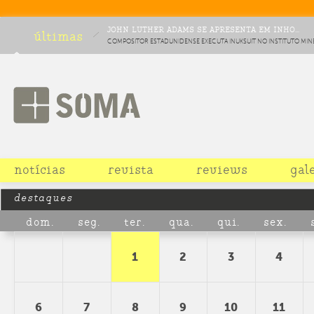
JOHN LUTHER ADAMS SE APRESENTA EM INHO...
últimas
COMPOSITOR ESTADUNIDENSE EXECUTA INUKSUIT NO INSTITUTO MIN
COMO PARTE DE CICLO DE MÚSICA CONTEMPORÂNEA
notícias
revista
reviews
gal
destaques
dom.
seg.
ter.
qua.
qui.
sex.
1
2
3
4
6
7
8
9
10
11