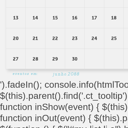
13
14
15
16
17
18
20
21
22
23
24
25
27
28
29
30
eventos em:
junho.2088
').fadeIn(); console.info(htmlToolt
$(this).parent().find('.ct_tooltip')
function inShow(event) { $(this).
function inOut(event) { $(this).par