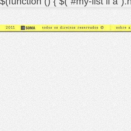
$(function () { $("#my-list li a")
2011
todos os direitos reservados ©
sobre 