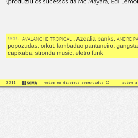
(produziu os sucessos da Mc Mayara, Edi Lemo
tags:
, Azealia banks,
AVALANCHE TROPICAL
ANDRÉ P
popozudas, orkut, lambadão pantaneiro, gangsta
capixaba, stronda music, eletro funk
2011
todos os direitos reservados ©
sobre 