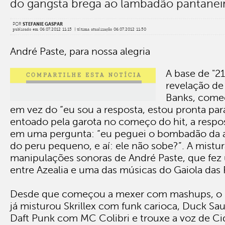
do gangsta brega ao lambadão pantanei
POR
STEFANIE GASPAR
publicado em 06.07.2012 11:15 | última atualização 06.07.2012 11:50
André Paste, para nossa alegria
A base de "21
revelação de
Banks, começ
em vez do “eu sou a resposta, estou pronta par
entoado pela garota no começo do hit, a respo
em uma pergunta: “eu peguei o bombadão da 
do peru pequeno, e aí: ele não sobe?”. A mistu
manipulações sonoras de André Paste, que fe
entre Azealia e uma das músicas do Gaiola das
Desde que começou a mexer com mashups, o g
já misturou Skrillex com funk carioca, Duck S
Daft Punk com MC Colibri e trouxe a voz de Ci