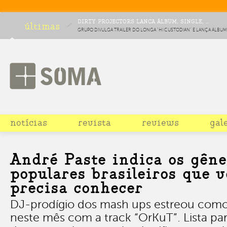
DIRTY PROJECTORS LANÇA ÁLBUM, SINGLE, ...
últimas
GRUPO DIVULGA TRAILER DO LONGA "HI CUSTODIAN" E LANÇA ÁLBUM
LO MAGELLAN" NA PRÓXIMA SEMANA
notícias
revista
reviews
gal
André Paste indica os gêne
populares brasileiros que v
precisa conhecer
DJ-prodígio dos mash ups estreou como
neste mês com a track “OrKuT”. Lista pa