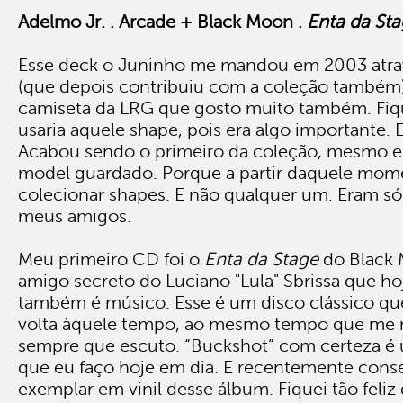
Adelmo Jr. . Arcade + Black Moon .
Enta da St
Esse deck o Juninho me mandou em 2003 atrav
(que depois contribuiu com a coleção també
camiseta da LRG que gosto muito também. Fiq
usaria aquele shape, pois era algo importante. E
Acabou sendo o primeiro da coleção, mesmo e
model guardado. Porque a partir daquele mom
colecionar shapes. E não qualquer um. Eram só
meus amigos.
Meu primeiro CD foi o
Enta da Stage
do Black 
amigo secreto do Luciano "Lula" Sbrissa que hoj
também é músico. Esse é um disco clássico qu
volta àquele tempo, ao mesmo tempo que me m
sempre que escuto. “Buckshot” com certeza é
que eu faço hoje em dia. E recentemente con
exemplar em vinil desse álbum. Fiquei tão feliz