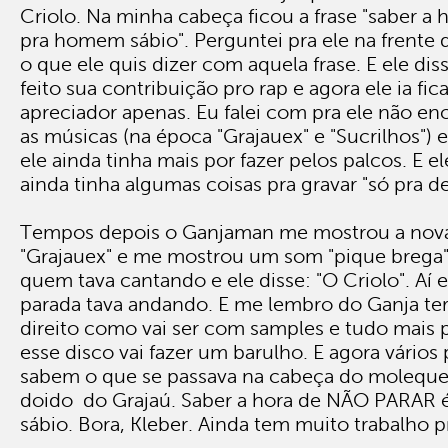
Criolo. Na minha cabeça ficou a frase "saber a 
pra homem sábio". Perguntei pra ele na frente 
o que ele quis dizer com aquela frase. E ele dis
feito sua contribuição pro rap e agora ele ia fi
apreciador apenas. Eu falei com pra ele não en
as músicas (na época "Grajauex" e "Sucrilhos") 
ele ainda tinha mais por fazer pelos palcos. E e
ainda tinha algumas coisas pra gravar "só pra de
Tempos depois o Ganjaman me mostrou a nova
"Grajauex" e me mostrou um som "pique brega"
quem tava cantando e ele disse: "O Criolo". Aí e
parada tava andando. E me lembro do Ganja ter 
direito como vai ser com samples e tudo mais
esse disco vai fazer um barulho. E agora vário
sabem o que se passava na cabeça do moleque
doido do Grajaú. Saber a hora de NÃO PARAR
sábio. Bora, Kleber. Ainda tem muito trabalho p