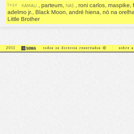
tags:
, parteum,
, roni carlos, maspike, 
KAMAU
NAS
adelmo jr., Black Moon, andré hiena, nó na orelha,
Little Brother
2011
todos os direitos reservados ©
sobre 