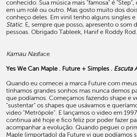
conhecido. Sua música mais "famosa" é "Step",
em um rolê ou outro. Mas gosto muito dos doi
conheço deles. Em vinil tenho alguns singles e
Static
. E, sempre que posso, apresento o som 
pessoas. Obrigado Tableek, Hanif e Roddy Rod
Kamau Nas
face
Yes We Can Maple . Future + Simples .
Escuta A
Quando eu comecei a marca Future com meus
tínhamos grandes sonhos mas nunca demos pa
que podíamos. Começamos fazendo shape e v
"sustentar" os shapes que usávamos e queríamo
video "Metrópole". E lançamos o video em 1997
continua até hoje e fico feliz por poder fazer pa
acompanhar a evolução. Quando peguei o prim
Maple (importado) da Future vi que podíamos 