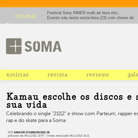
Festival Sony INNER multi.art leva sho...
últimas
Evento rola nesta sexta-feira (23) com shows de
RAPadura e Holger, além de discotecagem do Dani
Tamenpi
notícias
revista
reviews
gal
Kamau escolhe os discos e 
sua vida
Celebrando o single “21|12” e show com Parteum, rapper e
rap e do skate para a Soma
POR
AMAURI STAMBOROSKI JR.
publicado em 06.11.2012 15:57 | última atualização 06.11.2012 16:12