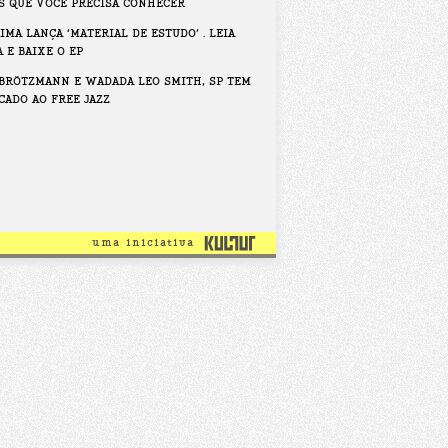
S QUE VOCÊ PRECISA CONHECER
IMA LANÇA ‘MATERIAL DE ESTUDO’ . LEIA
 E BAIXE O EP
BRÖTZMANN E WADADA LEO SMITH, SP TEM
CADO AO FREE JAZZ
uma iniciativa