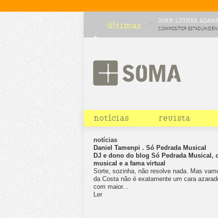
JOHN LUTHER ADAMS 
últimas
COMPOSITOR ESTADUNIDENSE
COMO PARTE DE CICLO DE
notícias
revista
notícias
Daniel Tamenpi . Só Pedrada Musical
DJ e dono do blog Só Pedrada Musical, 
musical e a fama virtual
Sorte, sozinha, não resolve nada. Mas vam
da Costa não é exatamente um cara azarado
com maior...
Ler