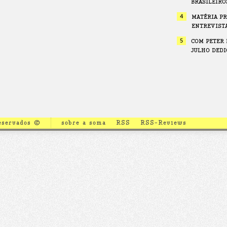
BRASILEIRO
4
MATÉRIA PR
ENTREVISTA
5
COM PETER 
JULHO DEDI
reservados ©
sobre a soma
RSS
RSS-Reviews