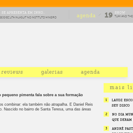
SE APRESENTA EM INHO...
SHOW
19
agenda
TUMI AND THE
 EXECUTA INUKSUIT NO INSTITUTO MINEIRO
VOLUME
 MÚSICA CONTEMPORÂNEA
reviews
galerias
agenda
mais l
o pequeno pimenta fala sobre a sua formação
1
LAUDZ ESCO
os combinar: ela também não atrapalha. E Daniel Reis
SEU DISCO
. Nascido no bairro de Santa Teresa, uma das áreas
2
NO DIA MUN
QUE DERAM
3
ANDRÉ PAST