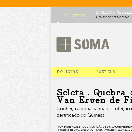
DJ SHADOW SE APRES
últimas
ALÉM DO DJ SET DO ESTADU
COMPLETAM O LINEUP DA C
CHOCOLATE
notícias
revista
Seleta . Quebra-
Van Erven de F
Conheça a dona da maior coleção 
certificado do Guiness
POR
MENTALOZZ
COLABORAÇÃO DE
DR. JACOB PINHE
publicado em 25.07.2011 14:00 | última atualização 12.09.2011 