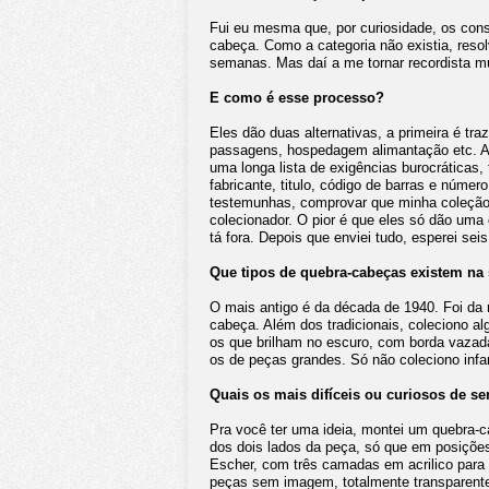
Fui eu mesma que, por curiosidade, os con
cabeça. Como a categoria não existia, reso
semanas. Mas daí a me tornar recordista mun
E como é esse processo?
Eles dão duas alternativas, a primeira é tra
passagens, hospedagem alimantação etc. A 
uma longa lista de exigências burocráticas,
fabricante, titulo, código de barras e núme
testemunhas, comprovar que minha coleção 
colecionador. O pior é que eles só dão uma
tá fora. Depois que enviei tudo, esperei sei
Que tipos de quebra-cabeças existem na
O mais antigo é da década de 1940. Foi da
cabeça. Além dos tradicionais, coleciono 
os que brilham no escuro, com borda vazad
os de peças grandes. Só não coleciono infa
Quais os mais difíceis ou curiosos de 
Pra você ter uma ideia, montei um quebra
dos dois lados da peça, só que em posições
Escher, com três camadas em acrilico para 
peças sem imagem, totalmente transparente