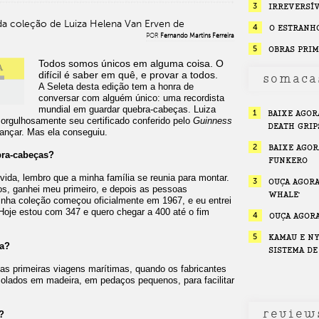
3
IRREVERSÍ
a coleção de Luiza Helena Van Erven de
4
O ESTRANH
POR
Fernando Martins Ferreira
5
OBRAS PRIM
Todos somos únicos em alguma coisa. O
difícil é saber em quê, e provar a todos.
somaca
A Seleta desta edição tem a honra de
conversar com alguém único: uma recordista
mundial em guardar quebra-cabeças. Luiza
1
BAIXE AGOR
 orgulhosamente seu certificado conferido pelo
Guinness
DEATH GRIP
lcançar. Mas ela conseguiu.
2
BAIXE AGOR
ra-cabeças?
FUNKERO
ida, lembro que a minha família se reunia para montar.
3
OUÇA AGORA
s, ganhei meu primeiro, e depois as pessoas
WHALE'
nha coleção começou oficialmente em 1967, e eu entrei
oje estou com 347 e quero chegar a 400 até o fim
4
OUÇA AGORA
5
KAMAU E NY
ça?
SISTEMA DE
as primeiras viagens marítimas, quando os fabricantes
olados em madeira, em pedaços pequenos, para facilitar
review
?