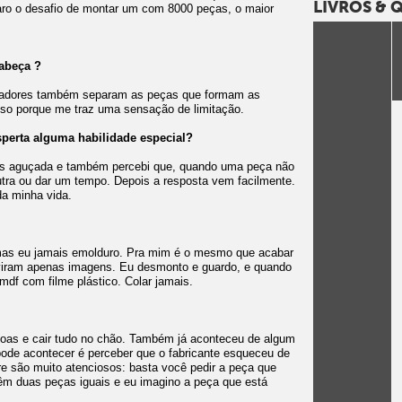
LIVROS &
ro o desafio de montar um com 8000 peças, o maior
FAIXAS
cabeça ?
ntadores também separam as peças que formam as
isso porque me traz uma sensação de limitação.
FILMES
perta alguma habilidade especial?
is aguçada e também percebi que, quando uma peça não
outra ou dar um tempo. Depois a resposta vem facilmente.
da minha vida.
GAMES
as eu jamais emolduro. Pra mim é o mesmo que acabar
 viram apenas imagens. Eu desmonto e guardo, e quando
df com filme plástico. Colar jamais.
soas e cair tudo no chão. Também já aconteceu de algum
ode acontecer é perceber que o fabricante esqueceu de
e são muito atenciosos: basta você pedir a peça que
m duas peças iguais e eu imagino a peça que está