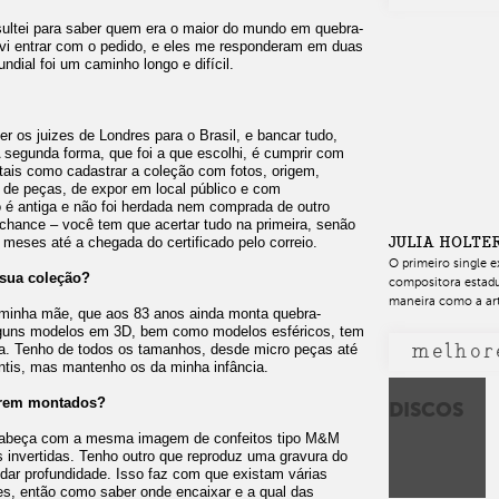
sultei para saber quem era o maior do mundo em quebra-
lvi entrar com o pedido, e eles me responderam em duas
dial foi um caminho longo e difícil.
zer os juizes de Londres para o Brasil, e bancar tudo,
segunda forma, que foi a que escolhi, é cumprir com
 tais como cadastrar a coleção com fotos, origem,
ro de peças, de expor em local público e com
é antiga e não foi herdada nem comprada de outro
 chance – você tem que acertar tudo na primeira, senão
JULIA HOLTE
s meses até a chegada do certificado pelo correio.
O primeiro single e
 sua coleção?
compositora estadu
maneira como a arti
 minha mãe, que aos 83 anos ainda monta quebra-
alguns modelos em 3D, bem como modelos esféricos, tem
melhor
a. Tenho de todos os tamanhos, desde micro peças até
ntis, mas mantenho os da minha infância.
serem montados?
DISCOS
-cabeça com a mesma imagem de confeitos tipo M&M
 invertidas. Tenho outro que reproduz uma gravura do
dar profundidade. Isso faz com que existam várias
s, então como saber onde encaixar e a qual das