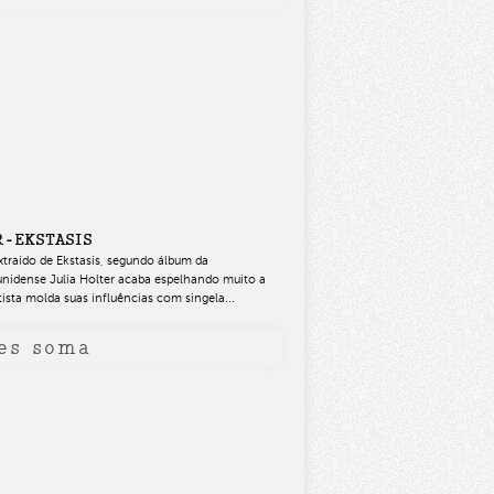
R
EKSTASIS
-
xtraído de Ekstasis, segundo álbum da
nidense Julia Holter acaba espelhando muito a
sta molda suas influências com singela...
es soma