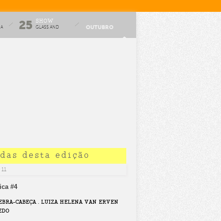
SHOW
25
OUTUBRO
HA
GLASS AND
GLUE
idas desta edição
 11
ica #4
UEBRA-CABEÇA . LUIZA HELENA VAN ERVEN
EDO