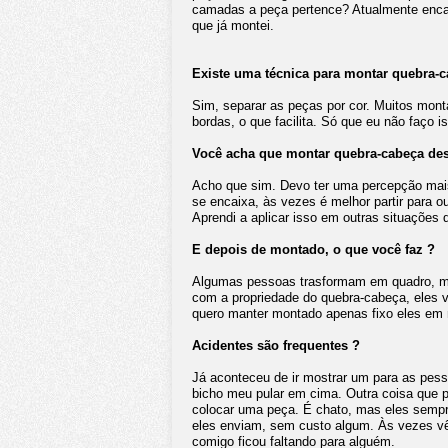
camadas a peça pertence? Atualmente enca
que já montei.
Existe uma técnica para montar quebra-
Sim, separar as peças por cor. Muitos mo
bordas, o que facilita. Só que eu não faço 
Você acha que montar quebra-cabeça des
Acho que sim. Devo ter uma percepção ma
se encaixa, às vezes é melhor partir para 
Aprendi a aplicar isso em outras situações 
E depois de montado, o que você faz ?
Algumas pessoas trasformam em quadro, m
com a propriedade do quebra-cabeça, eles
quero manter montado apenas fixo eles em m
Acidentes são frequentes ?
Já aconteceu de ir mostrar um para as pes
bicho meu pular em cima. Outra coisa que p
colocar uma peça. É chato, mas eles sempr
eles enviam, sem custo algum. Às vezes vê
comigo ficou faltando para alguém.