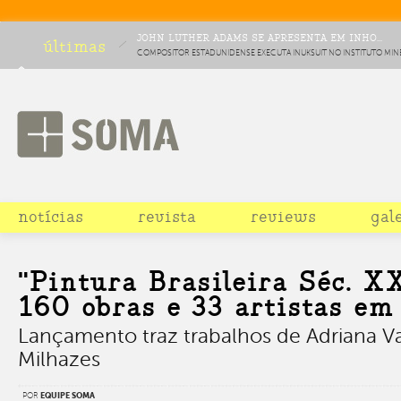
JOHN LUTHER ADAMS SE APRESENTA EM INHO...
últimas
COMPOSITOR ESTADUNIDENSE EXECUTA INUKSUIT NO INSTITUTO MIN
COMO PARTE DE CICLO DE MÚSICA CONTEMPORÂNEA
notícias
revista
reviews
gal
"Pintura Brasileira Séc. X
160 obras e 33 artistas em 
Lançamento traz trabalhos de Adriana Va
Milhazes
POR
EQUIPE SOMA