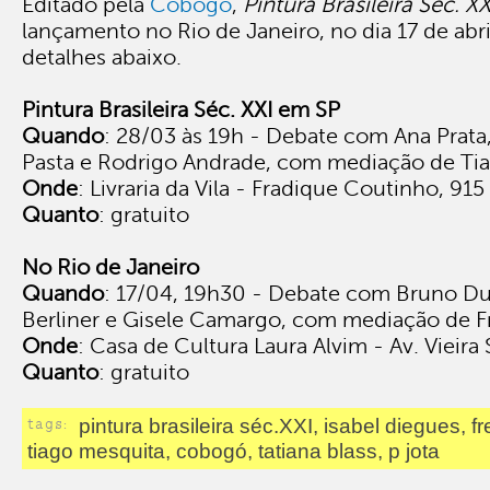
Editado pela
Cobogó
,
Pintura Brasileira Séc. XX
lançamento no Rio de Janeiro, no dia 17 de abri
detalhes abaixo.
Pintura Brasileira Séc. XXI
em SP
Quando
: 28/03 às 19h - Debate com Ana Prata,
Pasta e Rodrigo Andrade, com mediação de Ti
Onde
: Livraria da Vila - Fradique Coutinho, 915
Quanto
: gratuito
No Rio de Janeiro
Quando
: 17/04, 19h30 - Debate com Bruno Du
Berliner e Gisele Camargo, com mediação de F
Onde
: Casa de Cultura Laura Alvim - Av. Vieira
Quanto
: gratuito
tags:
pintura brasileira séc.XXI, isabel diegues, f
tiago mesquita, cobogó, tatiana blass, p jota