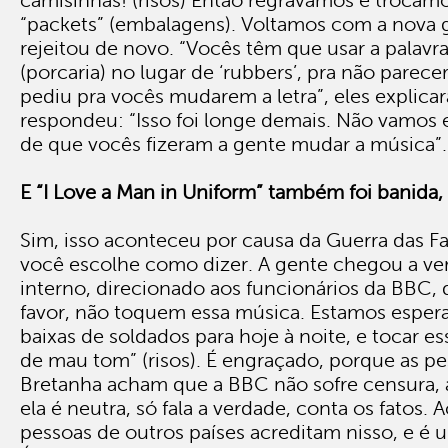
camisinhas! (risos) Então regravamos e trocamo
“packets” (embalagens). Voltamos com a nova 
rejeitou de novo. “Vocês têm que usar a palavra
(porcaria) no lugar de ‘rubbers’, pra não parece
pediu pra vocês mudarem a letra”, eles explica
respondeu: “Isso foi longe demais. Não vamos 
de que vocês fizeram a gente mudar a música”.
E “I Love a Man in Uniform” também foi banida,
Sim, isso aconteceu por causa da Guerra das Fa
você escolhe como dizer. A gente chegou a v
interno, direcionado aos funcionários da BBC, 
favor, não toquem essa música. Estamos espera
baixas de soldados para hoje à noite, e tocar es
de mau tom” (risos). É engraçado, porque as p
Bretanha acham que a BBC não sofre censura,
ela é neutra, só fala a verdade, conta os fatos.
pessoas de outros países acreditam nisso, e é 