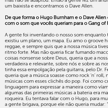
mas não se adaptou. Então a gente fez um an
um baixista e encontramos o Dave Allen.
De que forma o Hugo Burnham e o Dave Allen 
com o som que vocês queriam para o Gang of 
A gente foi inventando o nosso som enquanto 
existiu um plano, um mapa. Eu amo o groove h
reggae, e sempre quis que a nossa música tive
ritmo forte. Mas não queria ficar fumando mac
coisas nonsense sobre Deus, queria que a noss
verdadeira e relevante, sobre nós e sobre as no
tinha essa empolgação pela guitarra, pelo Dr. 
queria que a música soasse como rock ‘n’ roll, 
músicas com esses clichês do pop. Foi como c
linguagem para expressar a maneira como víam
algumas das primeiras músicas a bateria era ma
roqueira. Eu tentava falar com o Hugo, para mu
a gente brigava, porque ele não queria mudar: 