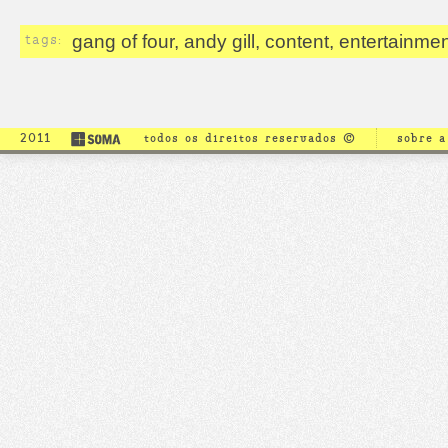
tags:
gang of four, andy gill, content, entertainme
2011
todos os direitos reservados ©
sobre 