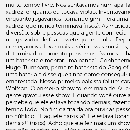
muito tempo livre. Nós sentávamos num apar
xadrez, enquanto eu tocava violão. Inventáva
enquanto jogávamos, tomando gim – era uma ú
xadrez, que nunca terminava (risos). As música
diversão, sobre pessoas que a gente conhecia
um gravador de fita cassete que eu tinha. Dep
começamos a levar mais a sério essas músicas
determinado momento pensamos: “vamos achar
um baterista e montar uma banda”. Conhecemo
Hugo [Burnham, primeiro baterista do Gang of 
uma bateria e disse que tinha como conseguir
emprestada. Nosso primeiro baixista foi um c
Wolfson. O primeiro show foi em maio de 77, 
gente gravou esse show. E quando você ouve 
percebe que ele estava tocando demais, fazend
tempo todo. No fim da fita dá pra ouvir as pes
no público: “E aquele baixista? Ele estava toca
demais!” (risos). Acho que ele fez mais um sho