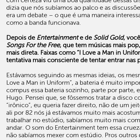
com certeza viu uma boa quantidade dessas di
dizia que nós subíamos ao palco e as discussõ
era um debate – o que é uma maneira interess
como a banda funcionava.
Depois de
Entertainment
e de
Solid Gold
, voc
Songs For the Free
, que tem músicas mais po
mais direta. Faixas como “I Love a Man in Unif
tentativa mais consciente de tentar entrar nas 
Estávamos seguindo as mesmas ideias, os mes
Love a Man in Uniform”, a bateria é muito impo
compus essa bateria sozinho, parte por parte, 
Hugo. Pensei que, se fôssemos tratar a disco 
“irônico”, eu queria fazer direito, não de um je
ali por 82 nós já estávamos muito mais acostu
trabalhar no estúdio, sabíamos muito mais como
andar. O som do Entertainment tem essa cruez
não sabíamos mexer com estúdio. Pros outros 