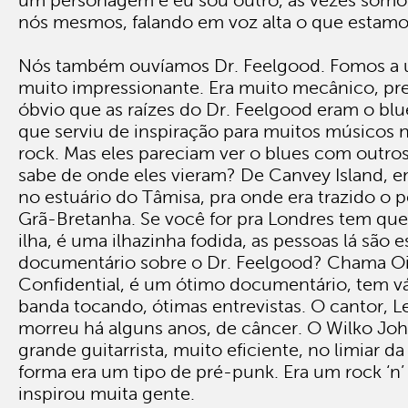
um personagem e eu sou outro, às vezes som
nós mesmos, falando em voz alta o que estam
Nós também ouvíamos Dr. Feelgood. Fomos a 
muito impressionante. Era muito mecânico, pre
óbvio que as raízes do Dr. Feelgood eram o bl
que serviu de inspiração para muitos músicos n
rock. Mas eles pareciam ver o blues com outro
sabe de onde eles vieram? De Canvey Island, e
no estuário do Tâmisa, pra onde era trazido o 
Grã-Bretanha. Se você for pra Londres tem qu
ilha, é uma ilhazinha fodida, as pessoas lá são e
documentário sobre o Dr. Feelgood? Chama Oi
Confidential, é um ótimo documentário, tem vá
banda tocando, ótimas entrevistas. O cantor, Le
morreu há alguns anos, de câncer. O Wilko Jo
grande guitarrista, muito eficiente, no limiar da
forma era um tipo de pré-punk. Era um rock ‘n’ 
inspirou muita gente.