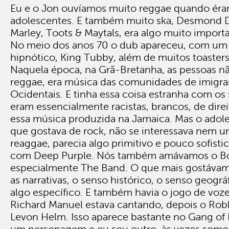
Eu e o Jon ouvíamos muito reggae quando ér
adolescentes. E também muito ska, Desmond 
Marley, Toots & Maytals, era algo muito import
No meio dos anos 70 o dub apareceu, com um
hipnótico, King Tubby, além de muitos toaster
Naquela época, na Grã-Bretanha, as pessoas n
reggae, era música das comunidades de imigran
Ocidentais. E tinha essa coisa estranha com os 
eram essencialmente racistas, brancos, de dir
essa música produzida na Jamaica. Mas o adol
que gostava de rock, não se interessava nem 
reaggae, parecia algo primitivo e pouco sofisti
com Deep Purple. Nós também amávamos o Bo
especialmente The Band. O que mais gostáva
as narrativas, o senso histórico, o senso geogr
algo específico. E também havia o jogo de voz
Richard Manuel estava cantando, depois o Rob
Levon Helm. Isso aparece bastante no Gang of 