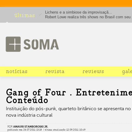
Lichens e a simbiose da improvisaçã...
últimas
Robert Lowe realiza três shows no Brasil com seu 
solo. Leia entrevista.
notícias
revista
reviews
gal
Gang of Four . Entretenime
Conteúdo
Instituição do pós-punk, quarteto britânico se apresenta no B
nova indústria cultural
POR
AMAURI STAMBOROSKI JR.
publicado em 26.07.2011 13:18 | última atualização 12.09.2011 10:49